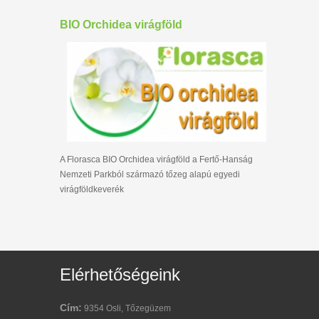
BIO Orchidea virágföld
A Florasca BIO Orchidea virágföld a Fertő-Hanság
Nemzeti Parkból származó tőzeg alapú egyedi
virágföldkeverék
Elérhetőségeink
Cím:
9354 Osli, Tőzegüzem