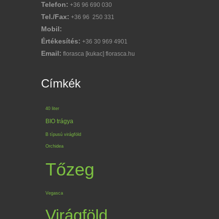
Telefon:
+36 96 690 030
Tel./Fax:
+36 96 250 331
Mobil:
Értékesítés:
+36 30 969 4901
Email:
florasca [kukac] florasca.hu
Címkék
40 liter
BIO trágya
B típusú virágföld
Orchidea
Tőzeg
Vegasca
Virágföld