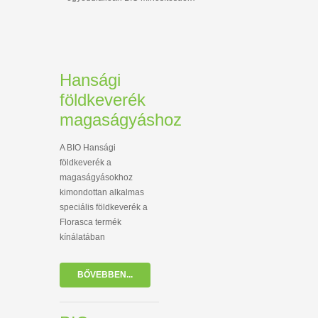
Hansági
földkeverék
magaságyáshoz
A BIO Hansági
földkeverék a
magaságyásokhoz
kimondottan alkalmas
speciális földkeverék a
Florasca termék
kínálatában
BŐVEBBEN...