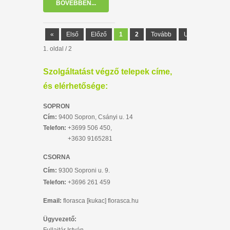
BŐVEBBEN...
«
Első
Előző
1
2
Tovább
Utolsó
»
1. oldal / 2
Szolgáltatást végző telepek címe,
és elérhetősége:
SOPRON
Cím:
9400 Sopron, Csányi u. 14
Telefon:
+3699 506 450,
+3630 9165281
CSORNA
Cím:
9300 Soproni u. 9.
Telefon:
+3696 261 459
Email:
florasca [kukac] florasca.hu
Ügyvezető: