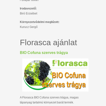
Fullajtár István
Irodavezető:
Biró Erzsébet
Környezetvédelmi megbízott:
Kurucz Gergő
Florasca ajánlat
BIO Cofuna szerves trágya
A Florasca BIO Cofuna szerves trágya, magas
tápanyag tartalmú környezet barát termék.