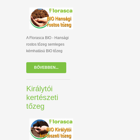
A Florasca BIO - Hansági
rostos tőzeg semleges
kémhatású BIO tőzeg
BŐVEBBEN...
Királytói
kertészeti
tőzeg