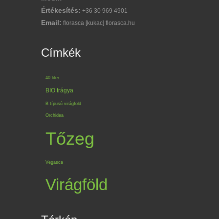
Értékesítés:
+36 30 969 4901
Email:
florasca [kukac] florasca.hu
Címkék
40 liter
BIO trágya
B típusú virágföld
Orchidea
Tőzeg
Vegasca
Virágföld