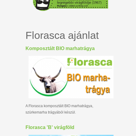
Florasca ajánlat
Komposztált BIO marhatrágya
A Florasca komposztált BIO marhatrágya,
szürkemarha trágyából készül.
Florasca 'B' virágföld