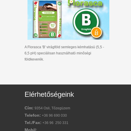
A Florasca 'B' virágföld semleges kémhatású (5,5 -
6,5 pH) speciálisan használható minőségi
földkeverék.
Elérhetőségeink
Cím:
9354 Osli, Tőzegüzem
Telefon:
+36 96 690 030
Tel./Fax:
+36 96 250 331
Mobil: