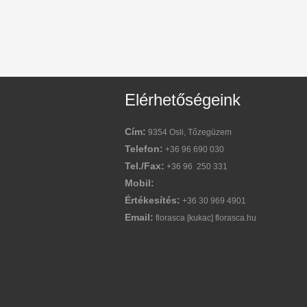
Elérhetőségeink
Cím:
9354 Osli, Tőzegüzem
Telefon:
+36 96 690 030
Tel./Fax:
+36 96 250 331
Mobil:
Értékesítés:
+36 30 969 4901
Email:
florasca [kukac] florasca.hu