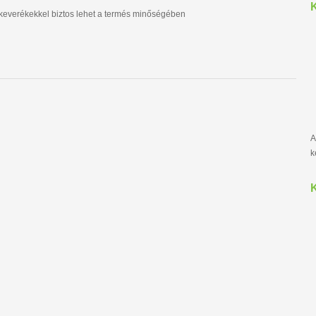
K
dkeverékekkel biztos lehet a termés minőségében
A
k