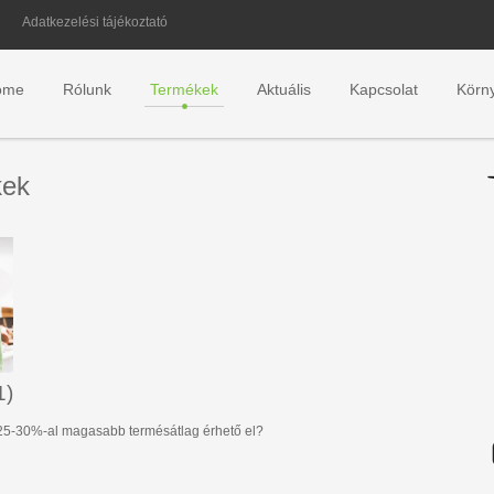
Adatkezelési tájékoztató
ome
Rólunk
Termékek
Aktuális
Kapcsolat
Körn
kek
1)
 25-30%-al magasabb termésátlag érhető el?