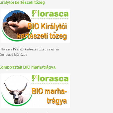
irálytói kertészeti tőzeg
 Florasca Királytói kertészeti tőzeg savanyú
émhatású BIO tőzeg
Komposztált BIO marhatrágya