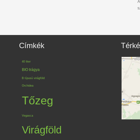
A
s
Címkék
Térk
40 liter
BIO trágya
B típusú virágföld
Orchidea
Tőzeg
Vegasca
Virágföld