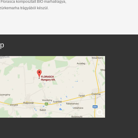
 Florasca komposztált BIO marhatrágya,
zürkemarha trágyából készül.
ép