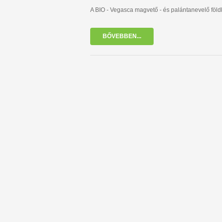
A BIO - Vegasca magvető - és palántanevelő föl
BŐVEBBEN...