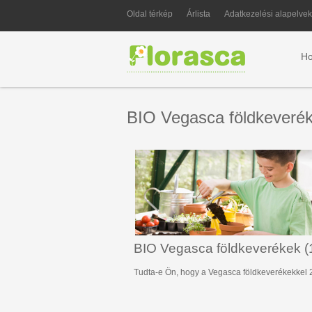
Oldal térkép
Árlista
Adatkezelési alapelvek
H
BIO Vegasca földkeveré
BIO Vegasca földkeverékek (
Tudta-e Ön, hogy a Vegasca földkeverékekkel