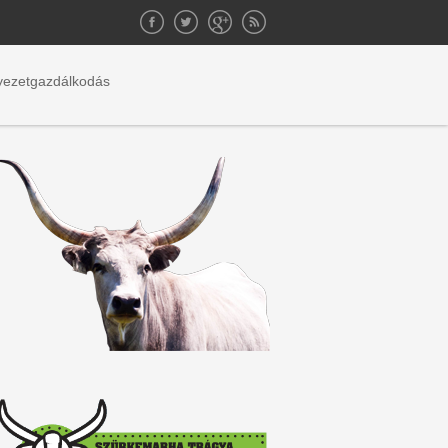
yezetgazdálkodás